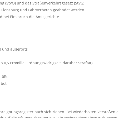
g (StVO) und das Straßenverkehrsgesetz (StVG)
n Flensburg und Fahrverboten geahndet werden
d bei Einspruch die Amtsgerichte
s und außerorts
b 0,5 Promille Ordnungswidrigkeit, darüber Straftat)
stöße
rbot
ahreignungsregister nach sich ziehen. Bei wiederholten Verstößen
t auf die Kfz-Versicherung aus. Ein rechtzeitiger Einspruch gege