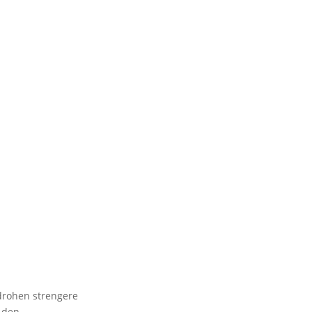
 drohen strengere
n den