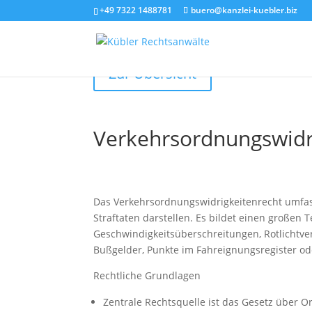
+49 7322 1488781
buero@kanzlei-kuebler.biz
Zur Übersicht
Verkehrsordnungswidr
Das Verkehrsordnungswidrigkeitenrecht umfas
Straftaten darstellen. Es bildet einen großen Te
Geschwindigkeitsüberschreitungen, Rotlichtver
Bußgelder, Punkte im Fahreignungsregister od
Rechtliche Grundlagen
Zentrale Rechtsquelle ist das Gesetz über 