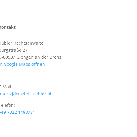
Kontakt
Kübler Rechtsanwälte
Burgstraße 27
D-89537 Giengen an der Brenz
In Google Maps öffnen
E-Mail:
buero@kanzlei-kuebler.biz
Telefon:
+49 7322 1488781