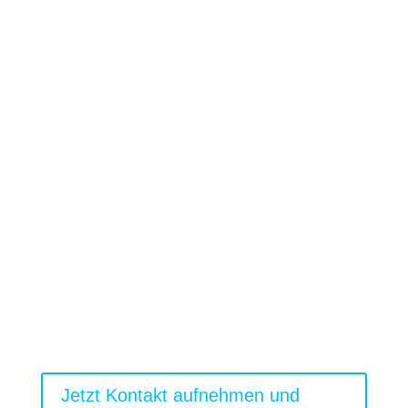
[ Jetzt handeln – Fristen nicht
verpassen ]
Eine erste rechtliche Einschätzung
kann Klarheit schaffen.
Wenn Sie unsicher sind, wie Sie reagieren
sollen, warten Sie nicht ab. Eine frühzeitige
rechtliche Einschätzung schafft Sicherheit
und Handlungsspielraum – ihr Anwalt für
Arbeitsrecht in Heidenheim.
Jetzt Kontakt aufnehmen und